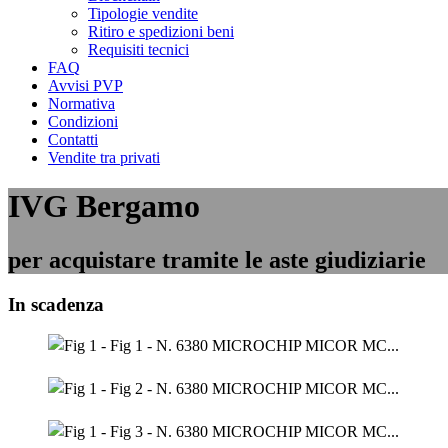
Tipologie vendite
Ritiro e spedizioni beni
Requisiti tecnici
FAQ
Avvisi PVP
Normativa
Condizioni
Contatti
Vendite tra privati
IVG Bergamo
per acquistare tramite le aste giudiziarie
In scadenza