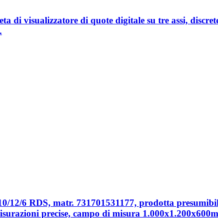
 visualizzatore di quote digitale su tre assi, discrete
.
10/12/6 RDS, matr. 731701531177, prodotta presumibilme
r misurazioni precise, campo di misura 1.000x1.200x600